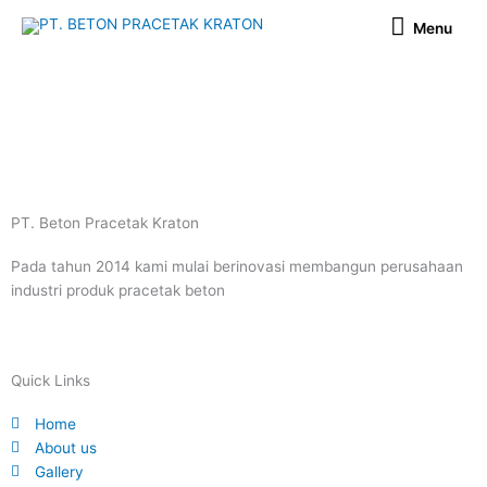
Skip
Menu
Menu
to
content
PT. Beton Pracetak Kraton
Pada tahun 2014 kami mulai berinovasi membangun perusahaan
industri produk pracetak beton
Quick Links
Home
About us
Gallery